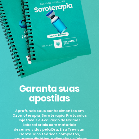
Garanta suas
apostilas
Aprofunde seus conhecimentos em
Ozonioterapia, Soroterapia, Protocolos
Injetáveis e Avaliação de Exames
Laboratoriais com materiais
desenvolvidos pela Dra. Elza Trevisan.
Conteúdos teóricos completos,
linguagem didática, aplicações clínicas