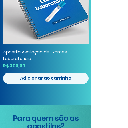
Apostila Avaliação de Exames
Apostila Habilita
Laboratoriais
Preço
R$ 300,00
Preço
R$ 300,00
Adicionar ao carrinho
Para quem são as
apostilas?