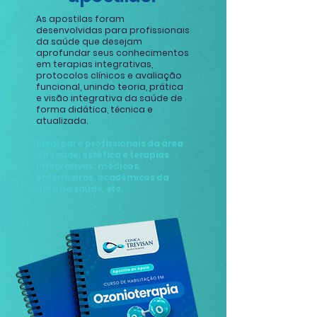
As apostilas foram
desenvolvidas para profissionais
da saúde que desejam
aprofundar seus conhecimentos
em terapias integrativas,
protocolos clínicos e avaliação
funcional, unindo teoria, prática
e visão integrativa da saúde de
forma didática, técnica e
atualizada.
Ideal para profissionais da área
da saúde, estética e terapias
integrativas: médicos,
enfermeiros, acadêmicos da
área da saúde, etc.