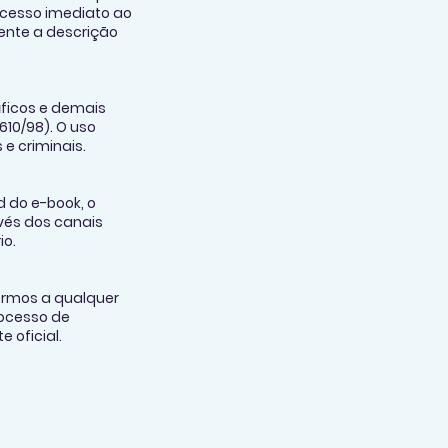
acesso imediato ao
nte a descrição
áficos e demais
.610/98). O uso
 e criminais.
 do e-book, o
vés dos canais
io.
termos a qualquer
ocesso de
 oficial.