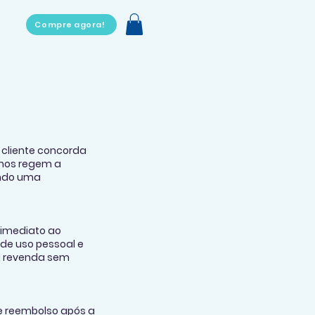
Compre agora!
 cliente concorda
rmos regem a
ando uma
 imediato ao
 de uso pessoal e
ou revenda sem
de reembolso após a