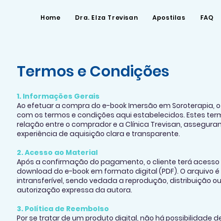
Home
Dra. Elza Trevisan
Apostilas
FAQ
Termos e Condições
1. Informações Gerais
Ao efetuar a compra do e-book Imersão em Soroterapia, o
com os termos e condições aqui estabelecidos. Estes te
relação entre o comprador e a Clínica Trevisan, assegur
experiência de aquisição clara e transparente.
2. Acesso ao Material
Após a confirmação do pagamento, o cliente terá acesso
download do e-book em formato digital (PDF). O arquivo é
intransferível, sendo vedada a reprodução, distribuição 
autorização expressa da autora.
3. Política de Reembolso
Por se tratar de um produto digital, não há possibilidade 