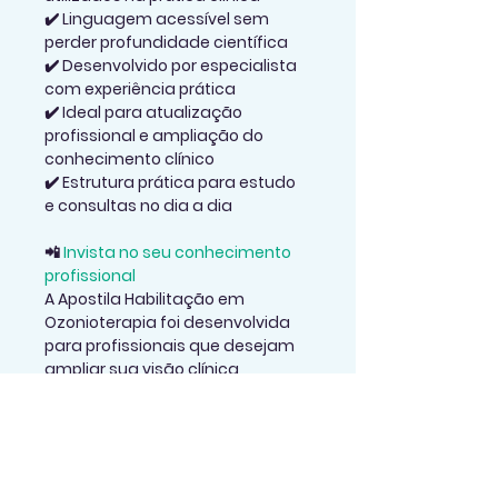
✔️ Linguagem acessível sem 
perder profundidade científica
✔️ Desenvolvido por especialista 
com experiência prática
✔️ Ideal para atualização 
profissional e ampliação do 
conhecimento clínico
✔️ Estrutura prática para estudo 
e consultas no dia a dia
📲 
Invista no seu conhecimento 
profissional
A Apostila Habilitação em 
Ozonioterapia foi desenvolvida 
para profissionais que desejam 
ampliar sua visão clínica, 
aprofundar seus conhecimentos 
em terapias integrativas e 
compreender de forma 
estratégica os efeitos 
terapêuticos do ozônio 